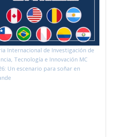
ria Internacional de Investigación de
encia, Tecnología e Innovación MC
26: Un escenario para soñar en
ande