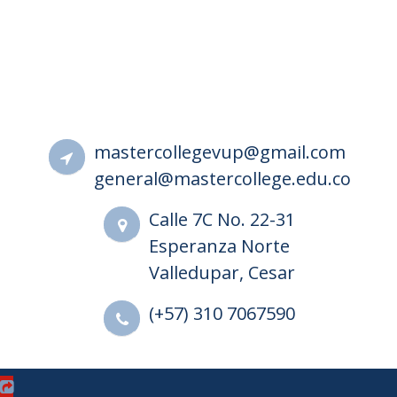
 maps-generator.com
mastercollegevup@gmail.com
general@mastercollege.edu.co
Calle 7C No. 22-31
Esperanza Norte
Valledupar, Cesar
(+57) 310 7067590