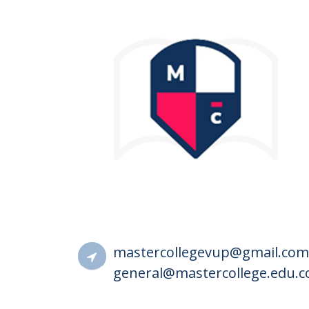
mastercollegevup@gmail.com
general@mastercollege.edu.c