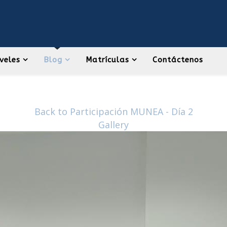
veles
Blog
Matrículas
Contáctenos
Back to Participación MUNEA - Día 2
Gallery