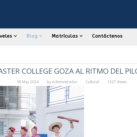
veles
Blog
Matrículas
Contáctenos
STER COLLEGE GOZA AL RITMO DEL PI
08 May 2024
by
Administrador
Cultural
1527 Views