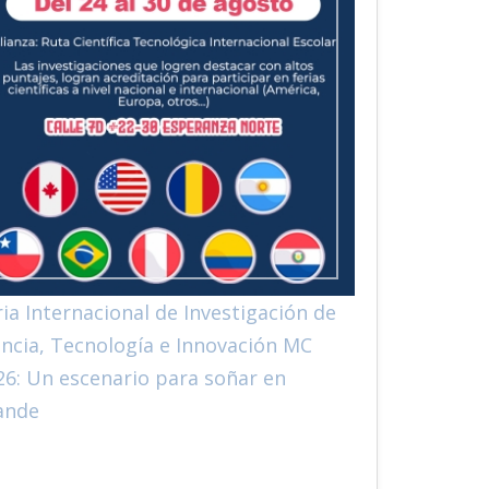
ria Internacional de Investigación de
encia, Tecnología e Innovación MC
26: Un escenario para soñar en
ande