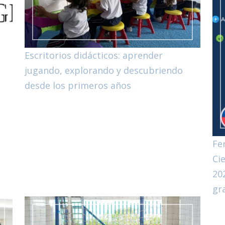
Escritorios didácticos: aprender
jugando, explorando y descubriendo
desde los primeros años
Fe
Ci
20
gr